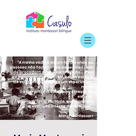
"A minha visão é de um futuro onde as
pessoas não façam mais de exames nem
de procedam a essa certificação... mas
de indivíduos que passem de um estágio
de independência para um superior
por
meios
da sua própria atividade
, através do
esforço
da sua própria vontade, que
constitui
a
evolução interna
do indivíduo".
Maria Montessori