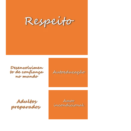
9 - Construção do amor por novas 
descobertas e pela aprendizagem 
(autoeducação).